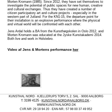
Morten Kromann (1985). Since 2012, they have set themselves to
investigate the potential of public spaces for new human, creative
and cultural exchanges. Thus they have created a number of
citizen participatory art and culture projects - especially in the
western part of Jutland. For the KN1-15, the departure point for
their installation is an explosive performance where the physical
and virtual world will be confronted with each other.
Jens Ardal holds a BA from the Kunsthøgskolen in Oslo 2012, and
Morten Kromann was educated at the Jyske Kunstakademi 2014.
Both live and work in Holstebro.
Video af Jens & Mortens performance
her
KUNSTHAL NORD · KJELLERUPS TORV 5, 2. SAL · 9000 AALBORG
3199 4125
T:
·
KUNSTHALNORD@AALBORG.DK
·
WWW.KUNSTHALNORD.DK
CVR.NR: 29 18 94 20 · EAN-NR.: 57 98 00 37 49 952