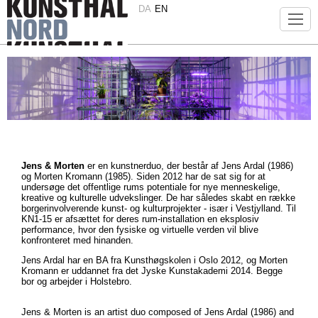
DA
EN
Jens & Morten
er en kunstnerduo, der består af Jens Ardal (1986)
og Morten Kromann (1985). Siden 2012 har de sat sig for at
undersøge det offentlige rums potentiale for nye menneskelige,
kreative og kulturelle udvekslinger. De har således skabt en række
borgerinvolverende kunst- og kulturprojekter - især i Vestjylland. Til
KN1-15 er afsættet for deres rum-installation en eksplosiv
performance, hvor den fysiske og virtuelle verden vil blive
konfronteret med hinanden.
Jens Ardal har en BA fra Kunsthøgskolen i Oslo 2012, og Morten
Kromann er uddannet fra det Jyske Kunstakademi 2014. Begge
bor og arbejder i Holstebro.
Jens & Morten is an artist duo composed of Jens Ardal (1986) and