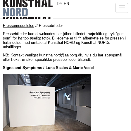
DA
EN
Pressemeddelelse
// Pressebilleder
Pressebilleder kan downloades her (åben billedet, højreklik og tryk ”gem
som” for højtopløseligt foto). Billederne er til fri afbenyttelse for pressen i
forbindelse med omtale af Kunsthal NORD og Kunsthal NORDs
udstillinger.
NB: Kontakt venligst
kunsthalnord@aalborg.dk
, hvis du har spørgsmål
eller f.eks. ønsker specifikke pressebilleder tilsendt.
Signs and Symptoms / Luna Scales & Marie Vedel