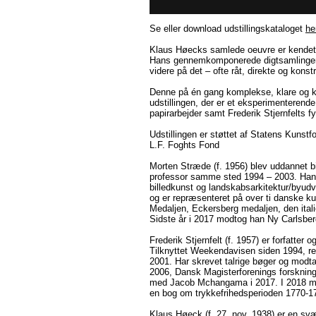
Se eller download udstillingskataloget
he
Klaus Høecks samlede oeuvre er kendete
Hans gennemkomponerede digtsamlinger ta
videre på det – ofte råt, direkte og kon
Denne på én gang komplekse, klare og k
udstillingen, der er et eksperimenterend
papirarbejder samt Frederik Stjernfelts 
Udstillingen er støttet af Statens Kuns
L.F. Foghts Fond
Morten Stræde (f. 1956) blev uddannet b
professor samme sted 1994 – 2003. Han er
billedkunst og landskabsarkitektur/byudv
og er repræsenteret på over ti danske ku
Medaljen, Eckersberg medaljen, den ital
Sidste år i 2017 modtog han Ny Carlsber
Frederik Stjernfelt (f. 1957) er forfatte
Tilknyttet Weekendavisen siden 1994, 
2001. Har skrevet talrige bøger og mod
2006, Dansk Magisterforenings forsknings
med Jacob Mchangama i 2017. I 2018 modt
en bog om trykkefrihedsperioden 1770-1
Klaus Høeck (f. 27. nov. 1938) er en sv