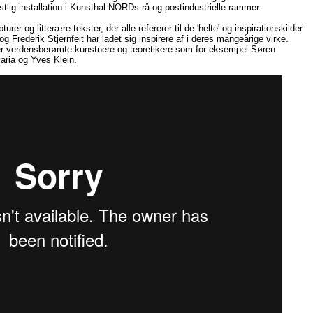
stlig installation i Kunsthal NORDs rå og postindustrielle rammer.
rer og litterære tekster, der alle refererer til de 'helte' og inspirationskilder
rederik Stjernfelt har ladet sig inspirere af i deres mangeårige virke.
ter verdensberømte kunstnere og teoretikere som for eksempel Søren
Maria og Yves Klein.