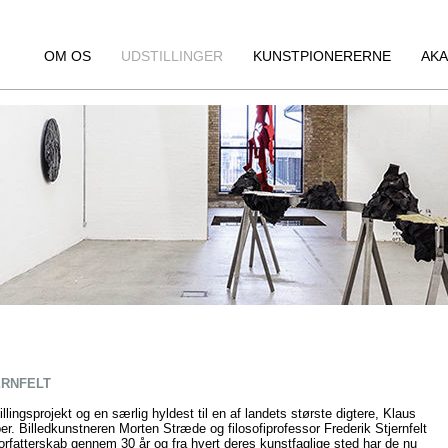
OM OS
UDSTILLINGER
KUNSTPIONERERNE
AKA
ERNFELT
llingsprojekt og en særlig hyldest til en af landets største digtere, Klaus
. Billedkunstneren Morten Stræde og filosofiprofessor Frederik Stjernfelt
rfatterskab gennem 30 år og fra hvert deres kunstfaglige sted har de nu