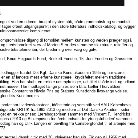
r
.
gnet ved en udbredt brug af systematik, både grammatisk og semantisk.
ger oftest udgangspunkt i den store litteraturs indholdskatalog, og bygger
struktionsmæssigt kompliceret.
ompromisløse tilgang til forholdet mellem kunsten og verden præger også
e og stedsforankret væv af Morten Strædes stramme skulpturer, relieffer og
fysiske tekstelementer, der breder sig over væg og gulv.
tfond, Knud Højgaards Fond, Beckett Fonden, 15. Juni Fonden og Grosserer
illedhugger fra det Det Kgl. Danske Kunstakademi i 1985 og har været
 en af landets mest erfarne kunstnere i krydsfeltet mellem traditionel
ikling. Han har skabt en række udsmykninger, udstillet i både ind- og udland
nstmuseer. Har modtaget talrige priser, som bl.a. tæller Thorvaldsen
ienske Constantino Nivola Pris og Statens Kunstfonds livsvarige ydelse.
gfondets Kunstnerpris.
r og professor i videnskabsteori, idéhistorie og semiotik ved AAU København.
redigerede KRITIK fra 1993-2013 og medlem af Det Danske Akademi siden
taget en række priser: Lærebogsprisen sammen med Vincent F. Hendricks i
pris i 2010 og Blixenprisen for ’årets indsats for ytringsfriheden’ sammen
og han og Ulrik Langen en bevilling fra Carlsbergfondet til at arbejde med
773.
ærvægter i dansk lyrik med 30 udgivelser bag sig. Fik debut i 1966 med