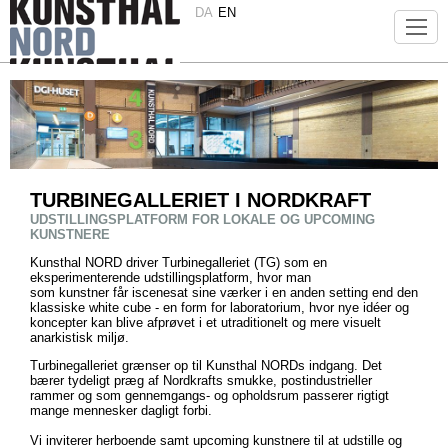
DA
EN
TURBINEGALLERIET I NORDKRAFT
UDSTILLINGSPLATFORM FOR LOKALE OG UPCOMING
KUNSTNERE
Kunsthal NORD driver Turbinegalleriet (TG) som en
eksperimenterende udstillingsplatform, hvor man
som kunstner får iscenesat sine værker i en anden setting end den
klassiske white cube - en form for laboratorium, hvor nye idéer og
koncepter kan blive afprøvet i et utraditionelt og mere visuelt
anarkistisk miljø.
Turbinegalleriet grænser op til Kunsthal NORDs indgang. Det
bærer tydeligt præg af Nordkrafts smukke, postindustrieller
rammer og som gennemgangs- og opholdsrum passerer rigtigt
mange mennesker dagligt forbi.
Vi inviterer herboende samt upcoming kunstnere til at udstille og