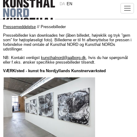
DA
EN
Pressemeddelelse
// Pressebilleder
Pressebilleder kan downloades her (åben billedet, højreklik og tryk ”gem
som” for højtopløseligt foto). Billederne er til fri afbenyttelse for pressen i
forbindelse med omtale af Kunsthal NORD og Kunsthal NORDs
udstillinger.
NB: Kontakt venligst
kunsthalnord@aalborg.dk
, hvis du har spørgsmål
eller f.eks. ønsker specifikke pressebilleder tilsendt.
VÆRK/sted - kunst fra Nordjyllands Kunstnerværksted