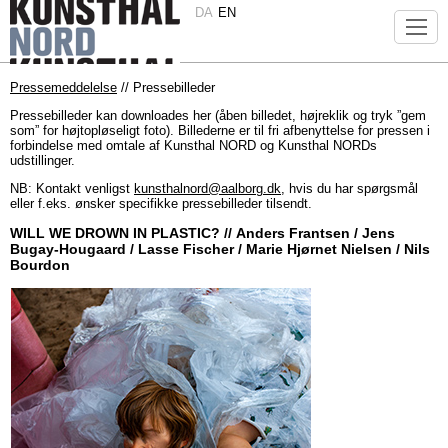
DA
EN
Pressemeddelelse
// Pressebilleder
Pressebilleder kan downloades her (åben billedet, højreklik og tryk ”gem
som” for højtopløseligt foto). Billederne er til fri afbenyttelse for pressen i
forbindelse med omtale af Kunsthal NORD og Kunsthal NORDs
udstillinger.
NB: Kontakt venligst
kunsthalnord@aalborg.dk
, hvis du har spørgsmål
eller f.eks. ønsker specifikke pressebilleder tilsendt.
WILL WE DROWN IN PLASTIC? // Anders Frantsen / Jens
Bugay-Hougaard / Lasse Fischer / Marie Hjørnet Nielsen / Nils
Bourdon