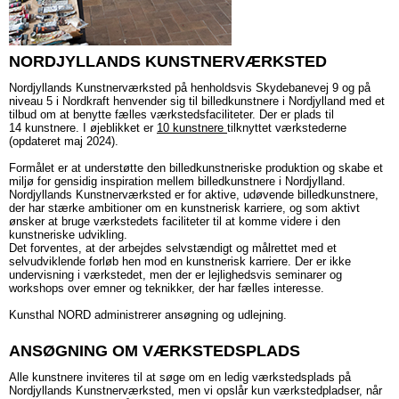
NORDJYLLANDS KUNSTNERVÆRKSTED
Nordjyllands Kunstnerværksted på henholdsvis Skydebanevej 9 og på
niveau 5 i Nordkraft henvender sig til billedkunstnere i Nordjylland med et
tilbud om at benytte fælles værkstedsfaciliteter. Der er plads til
14 kunstnere. I øjeblikket er
10 ku
nstnere
tilknyttet værkstederne
(opdateret maj 2024).
Formålet er at understøtte den billedkunstneriske produktion og skabe et
miljø for gensidig inspiration mellem billedkunstnere i Nordjylland.
Nordjyllands Kunstnerværksted er for aktive, udøvende billedkunstnere,
der har stærke ambitioner om en kunstnerisk karriere, og som aktivt
ønsker at bruge værkstedets faciliteter til at komme videre i den
kunstneriske udvikling.
Det forventes, at der arbejdes selvstændigt og målrettet med et
selvudviklende forløb hen mod en kunstnerisk karriere. Der er ikke
undervisning i værkstedet, men der er lejlighedsvis seminarer og
workshops over emner og teknikker, der har fælles interesse.
Kunsthal NORD administrerer ansøgning og udlejning.
ANSØGNING OM VÆRKSTEDSPLADS
Alle kunstnere inviteres til at søge om en ledig værkstedsplads på
Nordjyllands Kunstnerværksted, men vi opslår kun værkstedpladser, når