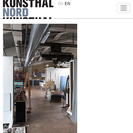
DA
EN