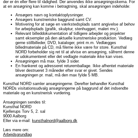
der er én eller flere til rådighed. Der anvendes ikke ansøgningsskema. For
at en ansøgning kan komme i betragtning, skal ansøgningen indeholde:
Ansøgers navn og kontaktoplysninger.
Ansøgers kunstneriske baggrund samt CV.
Motivering for at søge en værkstedsplads samt angivelse af behov
for arbejdsplads (grafik, skulptur, stenhuggeri, maleri mv.).
Relevant billeddokumentation af tidligere arbejder og projekter
samt eksempler på den aktuelle kunstneriske produktion. Vedlæg
gerne stillbilleder, DVD, kataloger, print m.m. Vedlægges
billedmateriale på CD, må filerne ikke være for store. Kunsthal
NORD forbeholder sig ret til at afvise en ansøgning, såfremt denne
er udokumenteret eller det vedlagte materiale ikke kan vises.
Ansøgningen må max. fylde 3 sider.
En frankeret og adresseret returemballage. Ikke afhentet materiale
bliver destrueret 3 måneder efter svar er givet. Sendes
ansøgningen pr. mail, må den max fylde 5 MB.
Kunsthal NORD samler ansøgningerne. Derefter behandler Kunsthal
NORDs visitationsudvalg ansøgningerne på baggrund af det indsendte
materiale og en kunstnerisk vurdering.
Ansøgningen sendes til:
Kunsthal NORD
Kjellerups Torv 5, 2. sal
9000 Aalborg
Eller via e-mail:
kunsthalnord@aalborg.dk
Læs mere om:
Arbejdsgrundlag